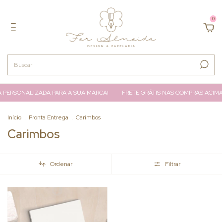
0
 PERSONALIZADA PARA A SUA MARCA!
FRETE GRÁTIS NAS COMPRAS ACIMA 
Início
.
Pronta Entrega
.
Carimbos
Carimbos
Ordenar
Filtrar