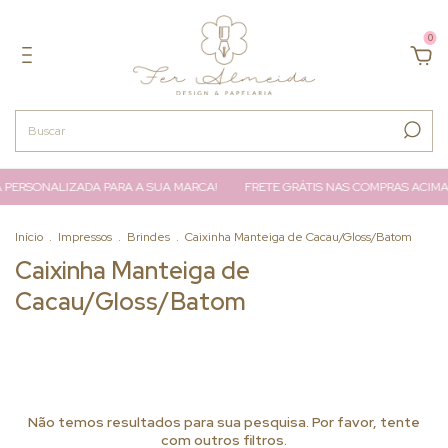
0
 PERSONALIZADA PARA A SUA MARCA!
FRETE GRÁTIS NAS COMPRAS ACIMA 
Início
.
Impressos
.
Brindes
.
Caixinha Manteiga de Cacau/Gloss/Batom
Caixinha Manteiga de
Cacau/Gloss/Batom
Não temos resultados para sua pesquisa. Por favor, tente
com outros filtros.