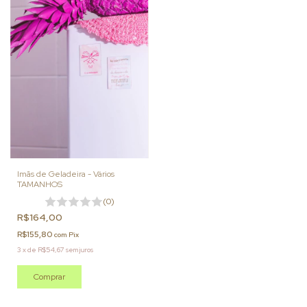
Imãs de Geladeira - Vários
TAMANHOS
(0)
R$164,00
R$155,80
com
Pix
3
x
de
R$54,67
sem juros
Comprar