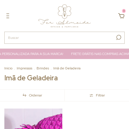
0
 PERSONALIZADA PARA A SUA MARCA!
FRETE GRÁTIS NAS COMPRAS ACIMA 
Início
.
Impressos
.
Brindes
.
Imã de Geladeira
Imã de Geladeira
Ordenar
Filtrar