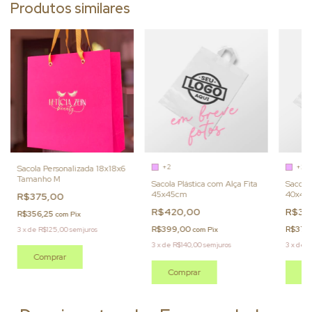
Produtos similares
+2
+2
Sacola Personalizada 18x18x6
Tamanho M
Sacola Plástica com Alça Fita
Sacola 
45x45cm
40x40
R$375,00
R$420,00
R$39
R$356,25
com
Pix
R$399,00
R$377,
3
x
de
R$125,00
sem juros
com
Pix
3
x
de
R$140,00
sem juros
3
x
de
R
Comprar
Comprar
Co