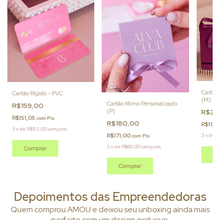
Cartão
Cartão Rígido - PVC
(M)
Cartão Mimo Personalizado
R$159,00
(P)
R$21
R$151,05
com
Pix
R$180,00
R$199
3
x
de
R$53,00
sem juros
R$171,00
3
x
de
R
com
Pix
3
x
de
R$60,00
sem juros
Comprar
Co
Comprar
Depoimentos das Empreendedoras
Quem comprou AMOU e deixou seu unboxing ainda mais
perfeito com um design exclusivo.