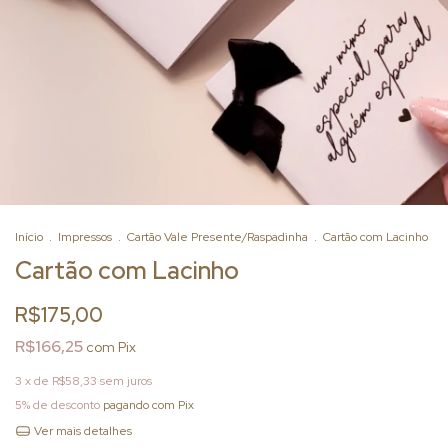
Início
.
Impressos
.
Cartão Vale Presente/Raspadinha
.
Cartão com Lacinho
Cartão com Lacinho
R$175,00
R$166,25
com
Pix
3
x de
R$58,33
sem juros
5% de desconto
pagando com Pix
Ver mais detalhes