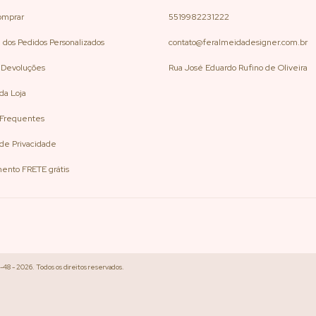
omprar
5519982231222
 dos Pedidos Personalizados
contato@feralmeidadesigner.com.br
e Devoluções
Rua José Eduardo Rufino de Oliveira
 da Loja
 Frequentes
s de Privacidade
ento FRETE grátis
48 - 2026. Todos os direitos reservados.