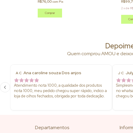
R$76,00
R$99,
com
Pix
2
x
de
R
Comprar
Com
Depoime
Quem comprou AMOU e deixou s
Ana caroline souza Dos anjos
Jul
A C
J C
Atendimento nota 1000, a qualidade dos produtos
Simplesme
nota 1000, meu pedido chegou super rápido, indico a
no whatsa
loja de olhos fechados, obrigada por toda dedicação.
chegou b
qualidade
amei tud
Departamentos
Infor