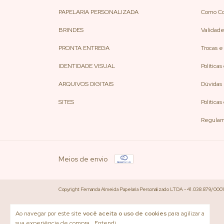
PAPELARIA PERSONALIZADA
Como C
BRINDES
Validade
PRONTA ENTREGA
Trocas 
IDENTIDADE VISUAL
Políticas
ARQUIVOS DIGITAIS
Dúvidas
SITES
Politica
Regulam
Meios de envio
Copyright Fernanda Almeida Papelaria Personalizado LTDA - 41.038.879/0001-
Ao navegar por este site
você aceita o uso de cookies
para agilizar a
sua experiência de compra.
Entendi