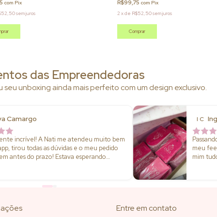
75
R$99,75
com
Pix
com
Pix
$52,50
sem juros
2
x
de
R$52,50
sem juros
prar
Comprar
ntos das Empreendedoras
eu unboxing ainda mais perfeito com um design exclusivo.
ya Camargo
In
I C
nte incrível! A Nati me atendeu muito bem
Passando
pp, tirou todas as dúvidas e o meu pedido
meu feedback!! C
em antes do prazo! Estava esperando
mim tud
 mas fui completamente surpreendida!!!
embalad
o
maravilhoso 
atendim
1000, eu
as minha
mações
Entre em contato
atencios