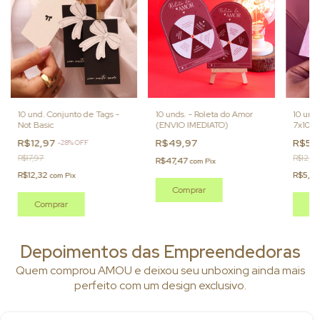
10 und. Conjunto de Tags -
10 unds. - Roleta do Amor
10 und
Not Basic
(ENVIO IMEDIATO)
7x10cm
R$12,97
R$49,97
R$5,
-
28
%
OFF
R$17,97
R$12,90
R$47,47
com
Pix
R$12,32
R$5,6
com
Pix
Depoimentos das Empreendedoras
Quem comprou AMOU e deixou seu unboxing ainda mais
perfeito com um design exclusivo.