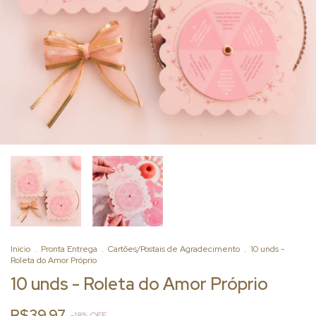
Início
.
Pronta Entrega
.
Cartões/Postais de Agradecimento
.
10 unds -
Roleta do Amor Próprio
10 unds - Roleta do Amor Próprio
R$39,97
-
18
%
OFF