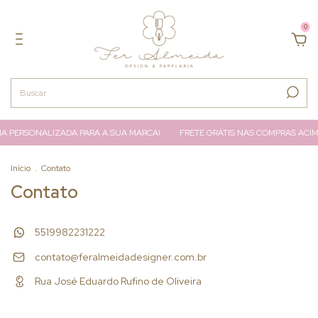
0
IA PERSONALIZADA PARA A SUA MARCA!
FRETE GRÁTIS NAS COMPRAS ACIMA
Início
.
Contato
Contato
5519982231222
contato@feralmeidadesigner.com.br
Rua José Eduardo Rufino de Oliveira