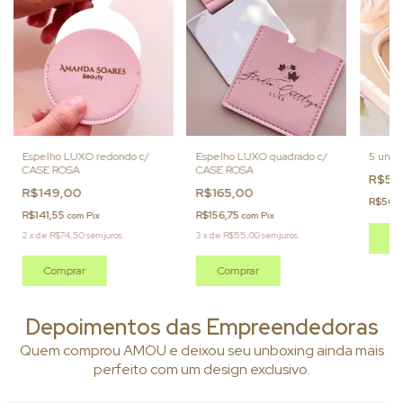
Espelho LUXO quadrado c/
5 unds
Espelho LUXO redondo c/
CASE ROSA
CASE ROSA
R$59
R$165,00
R$149,00
R$56,
R$156,75
R$141,55
com
Pix
com
Pix
3
x
de
R$55,00
sem juros
2
x
de
R$74,50
sem juros
Comprar
Comprar
Depoimentos das Empreendedoras
Quem comprou AMOU e deixou seu unboxing ainda mais
perfeito com um design exclusivo.