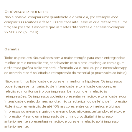
♡ DÚVIDAS FREQUENTES:
Não é possível comprar uma quantidade e dividir ela, por exemplo você
comprar 1000 cartões e fazer 500 de cada arte, esse valor é referente à uma
tiragem por arte. Caso você queira 2 artes diferentes é necessário comprar
2x 500 und (ou mais).
Garantia:
Todos os produtos são avaliados com a maior atenção para estar entregando o
melhor para o nosso cliente, sendo assim caso o produto chegue com algum
defeito da gráfica o cliente será informado via e-mail ou pelo nosso whatsapp
do ocorrido e será solicitada a reimpressão do material (o prazo volta ao inicio).
Não garantimos fidelidade de cores em nenhuma hipótese. Os impressos
poderão apresentar variação de intensidade e tonalidade das cores, em
relação ao monitor ou à prova impressa, bem como em relação às
reimpressões. Os impressos poderão apresentar variação de tonalidade e/ou
intensidade dentro do mesmo lote, não caracterizando defeito de impressão.
Poderá ocorrer variação de até 10% nas cores entre os primeiros e últimos
impressos do mesmo arquivo no mesmo lote, não caracterizando defeito de
impressão. Mesmo uma impressão de um arquivo digital já impresso
anteriormente apresentará variação de cores em relação ao já impresso
anteriormente.