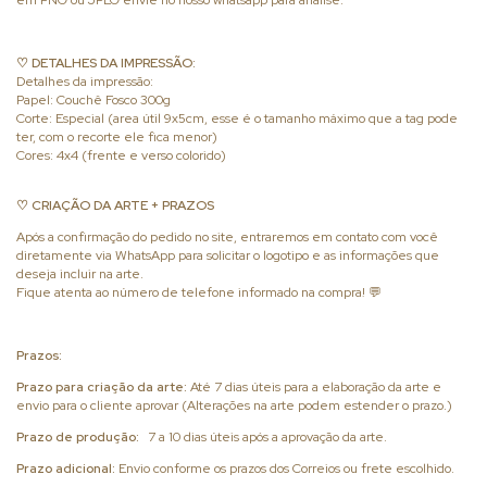
em PNG ou JPEG envie no nosso whatsapp para análise.
♡ DETALHES DA IMPRESSÃO:
Detalhes da impressão:
Papel: Couchê Fosco 300g
Corte: Especial (area útil 9x5cm, esse é o tamanho máximo que a tag pode
ter, com o recorte ele fica menor)
Cores: 4x4 (frente e verso colorido)
♡ CRIAÇÃO DA ARTE + PRAZOS
Após a confirmação do pedido no site, entraremos em contato com você
diretamente via WhatsApp para solicitar o logotipo e as informações que
deseja incluir na arte.
Fique atenta ao número de telefone informado na compra! 💬
Prazos:
Prazo para criação da arte:
Até 7 dias úteis para a elaboração da arte e
envio para o cliente aprovar (Alterações na arte podem estender o prazo.)
Prazo de produção:
7 a 10 dias úteis após a aprovação da arte.
Prazo adicional:
Envio conforme os prazos dos Correios ou frete escolhido.