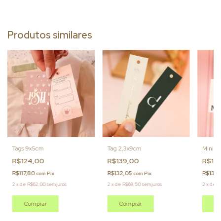
Produtos similares
Tags 9x5cm
Tag 2,3x9cm
Mini T
R$124,00
R$139,00
R$14
R$117,80
R$132,05
R$137,
com
Pix
com
Pix
2
x
de
R$62,00
sem juros
2
x
de
R$69,50
sem juros
2
x
de
R
Comprar
Comprar
Co